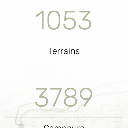
1053
Terrains
3789